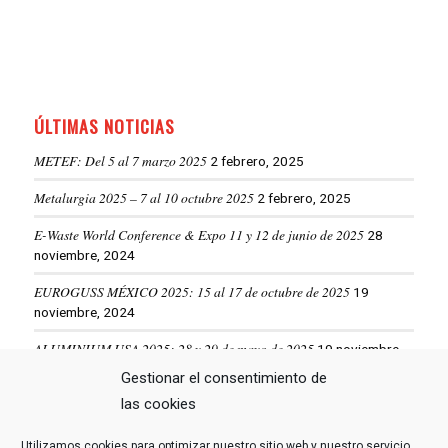
ÚLTIMAS NOTICIAS
METEF: Del 5 al 7 marzo 2025
2 febrero, 2025
Metalurgia 2025 – 7 al 10 octubre 2025
2 febrero, 2025
E-Waste World Conference & Expo 11 y 12 de junio de 2025
28
noviembre, 2024
EUROGUSS MÉXICO 2025: 15 al 17 de octubre de 2025
19
noviembre, 2024
ALUMINIUM USA 2025: 28 y 29 de mayo de 2025
19 noviembre,
2024
Gestionar el consentimiento de
las cookies
VER MÁS NOTICIAS
Utilizamos cookies para optimizar nuestro sitio web y nuestro servicio.