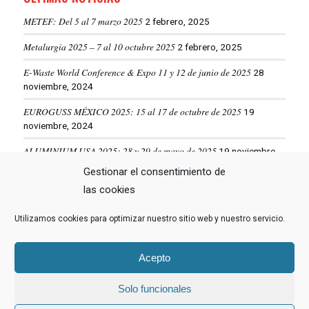
METEF: Del 5 al 7 marzo 2025
2 febrero, 2025
Metalurgia 2025 – 7 al 10 octubre 2025
2 febrero, 2025
E-Waste World Conference & Expo 11 y 12 de junio de 2025
28
noviembre, 2024
EUROGUSS MÉXICO 2025: 15 al 17 de octubre de 2025
19
noviembre, 2024
ALUMINIUM USA 2025: 28 y 29 de mayo de 2025
19 noviembre,
2024
Gestionar el consentimiento de
las cookies
VER MÁS NOTICIAS
Utilizamos cookies para optimizar nuestro sitio web y nuestro servicio.
Acepto
Solo funcionales
© Copyright -
Hormesa Group
- Web diseñada por
Nuevas Ideas Web