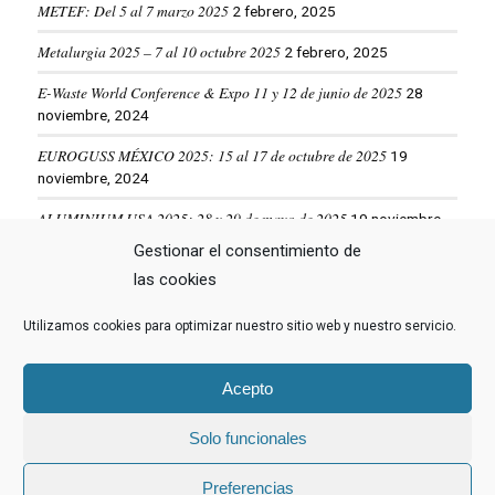
METEF: Del 5 al 7 marzo 2025
2 febrero, 2025
Metalurgia 2025 – 7 al 10 octubre 2025
2 febrero, 2025
E-Waste World Conference & Expo 11 y 12 de junio de 2025
28
noviembre, 2024
EUROGUSS MÉXICO 2025: 15 al 17 de octubre de 2025
19
noviembre, 2024
ALUMINIUM USA 2025: 28 y 29 de mayo de 2025
19 noviembre,
2024
Gestionar el consentimiento de
las cookies
VER MÁS NOTICIAS
Utilizamos cookies para optimizar nuestro sitio web y nuestro servicio.
Acepto
Solo funcionales
© Copyright -
Hormesa Group
- Web diseñada por
Nuevas Ideas Web
Preferencias